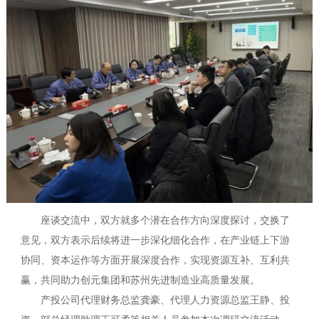
座谈交流中，双方就多个潜在合作方向深度探讨，交换了
意见，双方表示后续将进一步深化细化合作，在产业链上下游
协同、资本运作等方面开展深度合作，实现资源互补、互利共
赢，共同助力创元集团和苏州先进制造业高质量发展。
产投公司代理财务总监龚豪、代理人力资源总监王静、投