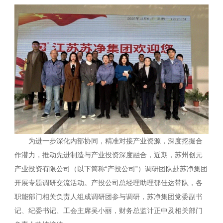
为进一步深化内部协同，精准对接产业资源，深度挖掘合
作潜力，推动先进制造与产业投资深度融合，近期，苏州创元
产业投资有限公司（以下简称“产投公司”）调研团队赴苏净集团
开展专题调研交流活动。产投公司总经理助理郁佳达带队，各
职能部门相关负责人组成调研团参与调研，苏净集团党委副书
记、纪委书记、工会主席吴小丽，财务总监计正中及相关部门