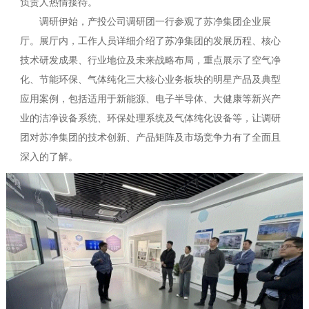
负责人热情接待。
调研伊始，产投公司调研团一行参观了苏净集团企业展
厅。展厅内，工作人员详细介绍了苏净集团的发展历程、核心
技术研发成果、行业地位及未来战略布局，重点展示了空气净
化、节能环保、气体纯化三大核心业务板块的明星产品及典型
应用案例，包括适用于新能源、电子半导体、大健康等新兴产
业的洁净设备系统、环保处理系统及气体纯化设备等，让调研
团对苏净集团的技术创新、产品矩阵及市场竞争力有了全面且
深入的了解。