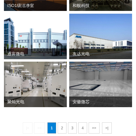
ISO1级洁净室
和舰科技
通富微电
友达光电
聚灿光电
安徽微芯
|<
<<
1
2
3
4
>>
>|